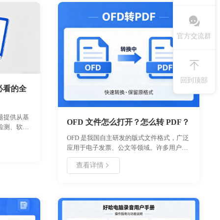
官方交流群
回到顶部
必看的全
问题提供从基
OFD 文件怎么打开？怎么转 PDF？
检测、软件
调整等环
OFD 是我国自主研发的版式文件格式，广泛
位问题根
应用于电子发票、公文等领域。许多用户在
置示例及常
收到 OFD 文件后，常遇到无法打开或需要转
查看详情
换为 PDF 的问题。本文将详细介绍 OFD 文
系统环境。
件的定义、打开方式（专用阅读器、浏览
器）、转换方法（在线工具、本地软件）以
及注意事项，帮助用户高效处理此类文件，
确保文档查看与归档的便利性。