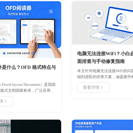
电脑无法连接WiFi？小白
面排查与手动修复指南
文件是什么？OFD 格式特点与
本文针对电脑无法连接WiFi的
础到进阶的排查方案，涵盖硬件
配置、系统服务恢复及高级设置
 Fixed-layout Document）是我国
查看详情
节。通过逐步验证法帮助用户定
的版式文档国家标准，广泛应用于
源，包含具体操作步骤、参数设
、政府公文及档案管理等场景。本
见错误代码解析，适用于
情
 OFD 文件的定义、核心技术特
Windows/Mac/Linux三大操作
DF 的区别、适用场景及操作方法，
全面理解国产版式文档的标准与价
企业实现文档安全与合规化管理。