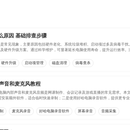
么原因 基础排查步骤
顿是常见现象，主要原因包括硬件老化、系统垃圾堆积、启动项过多及病毒干扰
理及硬件升级方案。通过科学维护，可显著延长电脑使用寿命，提升运行效率。
硬件升级
启动项管理
磁盘清理
病毒查杀
系统声音和麦克风教程
中，录制电脑内部声音和麦克风音频是网课制作、会议记录及游戏直播的常见需求。本文详
应用，无需安装额外软件，适合临时快速录制；二是使用好哈电脑录音软件，提供更
、操作复杂度及功能深度的需求，选择最适合的录制方式，轻松实现系统内声与
制
麦克风录音
好哈电脑录音软件
屏幕录音
音频采集