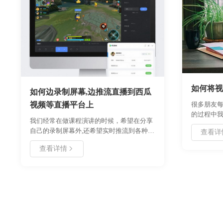
如何将视
如何边录制屏幕,边推流直播到西瓜
视频等直播平台上
很多朋友每
的过程中我
我们经常在做课程演讲的时候，希望在分享
熟悉不过，
自己的录制屏幕外,还希望实时推流到各种直
查看详
朋友们特
播平台，比如西瓜，虎牙、腾讯直播等平
中的gif
查看详情
台。今天小编给大家介绍如何用好哈录屏软
刻。一个好
件实现边录制屏幕边直播。
传播。如果
片那就好了
朋友都是
gif动画