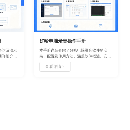
册
好哈电脑录音操作手册
会议及演示
本手册详细介绍了好哈电脑录音软件的安
册详细介绍
装、配置及使用方法。涵盖软件概述、安装
核心功能及
卸载步骤、首次使用指南、核心功能说明、
查看详情
现自由绘
详细操作教程以及常见问题解决方案。旨在
，支持快捷
帮助用户快速掌握录音技巧，实现高质量音
s 系统。文档
频录制。适用于会议记录、网课录制、直播
方式，旨在
存档等多种场景，确保操作规范高效。
协作效率。