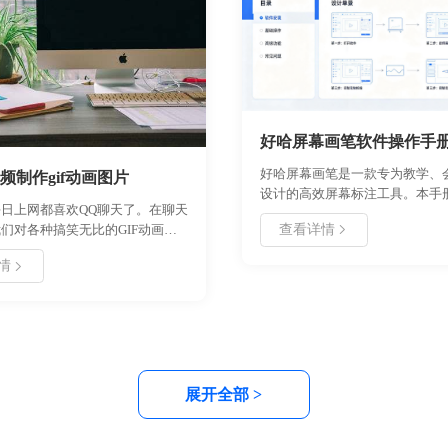
好哈屏幕画笔软件操作手
好哈屏幕画笔是一款专为教学、
频制作gif动画图片
设计的高效屏幕标注工具。本手
日上网都喜欢QQ聊天了。在聊天
了软件的安装卸载、首次配置、
查看详情
们对各种搞笑无比的GIF动画最
使用教程。用户可通过该软件实
聊天中发一个搞笑的GIF图片给
图、形状标注、文字添加等操作
情
别受人欢迎，特别是那些视频画面
键快速唤出，兼容主流 Window
动画图片，让人忍俊不禁、影响深
涵盖了常见问题解决方案及联系
的gif动画图片能引起网上的迅速
帮助用户快速上手，提升演示与
我们能自己自创一些GIF动画图
，但是制作gif动画图片对于很多
难事啊，有没有简单的将视频制作
图片的方法呢？
展开全部 >