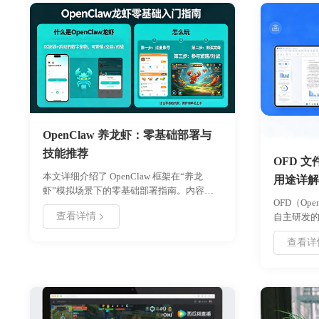
OpenClaw 养龙虾：零基础部署与
技能推荐
OFD 
本文详细介绍了 OpenClaw 框架在“养龙
用途详解
虾”模拟场景下的零基础部署指南。内容涵
OFD（Open
盖环境准备、核心安装步骤、技能参数配置
查看详情
自主研发
及常见问题处理。通过本文，用户可以快速
电子发票
搭建自动化管理系统，掌握关键技能配置方
查看详
文详细解析
法，实现高效资源监控与操作。适合初学者
点、与 P
及需要快速上手的开发者参考，帮助您在最
帮助用户
短时间内完成项目落地。
值，助力