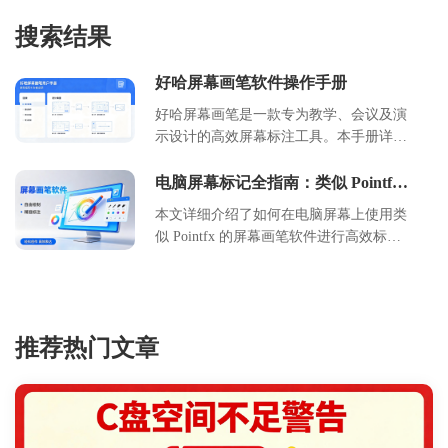
搜索结果
好哈屏幕画笔软件操作手册
好哈屏幕画笔是一款专为教学、会议及演
示设计的高效屏幕标注工具。本手册详细
介绍了软件的安装卸载、首次配置、核心
功能及使用教程。用户可通过该软件实现
电脑屏幕标记全指南：类似 Pointfx
屏幕画笔的具体使用步骤
自由绘图、形状标注、文字添加等操作，
本文详细介绍了如何在电脑屏幕上使用类
支持快捷键快速唤出，兼容主流 Windows
似 Pointfx 的屏幕画笔软件进行高效标
系统。文档涵盖了常见问题解决方案及联
记。内容涵盖软件选择、基础绘图操作如
系方式，旨在帮助用户快速上手，提升演
画线画箭头、高级功能应用以及适用场景
示与协作效率。
分析。通过具体的操作步骤和注意事项，
帮助用户快速掌握屏幕标记技巧，提升在
推荐热门文章
线教学、远程会议及演示讲解的效率与互
动性。