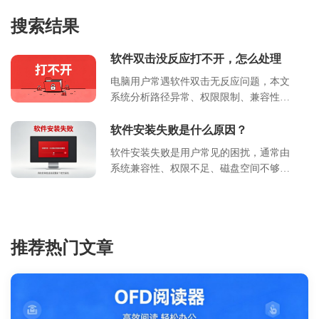
搜索结果
软件双击没反应打不开，怎么处理
电脑用户常遇软件双击无反应问题，本文
系统分析路径异常、权限限制、兼容性冲
突等核心原因，提供从基础检查到高级修
复的完整操作指南。包含快捷方式重建、
软件安装失败是什么原因？
管理员权限设置、命令行关联修复、注册
软件安装失败是用户常见的困扰，通常由
表清理等详细步骤，配套系统级维护建议
系统兼容性、权限不足、磁盘空间不够或
与预防措施。适用于Windows 10/11系统环
文件损坏引起。本文详细分析了导致安装
境，帮助非技术用户通过标准化流程解决
中断的核心原因，提供了针对错误代码的
90%以上常见软件启动故障，提升设备使
解读表，并给出了具体的排查步骤与解决
用效率。
方案。通过遵循文中的操作指南，用户可
推荐热门文章
以快速定位问题根源，顺利完成软件部
署，避免重复尝试带来的时间浪费。