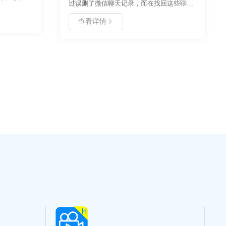
过误删了微信聊天记录，而在找回这些聊天
病毒攻击。
记录的过程中受挫重重，找了很久很久都没
注册表修改
查看详情
能找到一个适合自己的恢复方法，甚至有很
计算机基础
多人浪费了很多金钱受骗上当了也没能将聊
复工具的使
天记录恢复回来，如何免费恢复微信聊天记
环节。文章
录？今天好哈办公推荐你个强大的恢复软件
出操作注意
丢失数据，