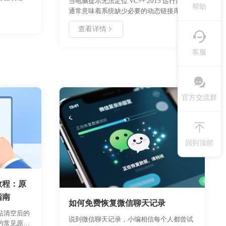
当电脑提示无法定位 VC++ 2015 运行库时，
帮助
了导致该现
通常意味着系统缺少必要的动态链接库文
援到修复操
件。本文针对小白用户，提供无需复杂工具
时，切勿直
查看详情
的手动修复方案。我们将分析错误成因，准
重要性并采
备官方安装包，并逐步指导如何清理旧文
逆的数据丢
客服
件、重新安装组件。遵循本教程可有效解决
软件启动报错问题，恢复系统正常运行环
境。
官方交流群
回到顶部
教程：原
指南
如何免费恢复微信聊天记录
站清空后的
说到微信聊天记录，小编相信每个人都曾试
的常见原