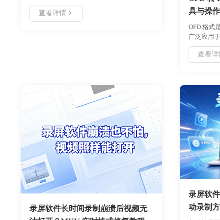
高清视频转 GIF、屏幕录制生成动画及多种
具与操作
查看详情
编辑功能，适用于社交媒体分享及教学演
示。用户可通过本指南快速掌握核心操作，
OFD 格
包括导入素材、调整参数、导出文件等步
广泛应用
骤。文档涵盖了系统要求、功能对比表及故
中，PDF
查看详
障排查方案，旨在帮助用户高效完成动画制
用浙舟 O
作任务，提升工作效率与作品质量。
OFD 文
可完成转
性，适合
录屏软件
动录制方
录屏软件长时间录制崩溃后视频无