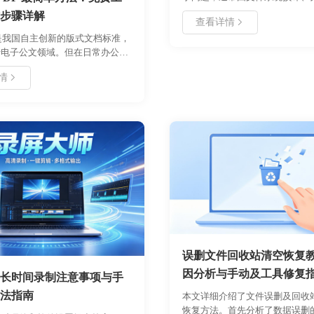
或非法拔插导致。本文深入分析
步骤详解
查看详情
象的核心原因，提供了从数据救
式是我国自主创新的版式文档标准，
作的完整流程。在遇到此类提示
于电子公文领域。但在日常办公
接点击格式化，应优先评估数据
 格式兼容性更强。本文介绍如何使
取专业恢复手段，避免造成不可
情
FD 转换工具，免费、安全地将
失。
件转为 PDF。无需复杂配置，三步即
换，保留原文档排版与印章有效
财务、行政及法务人员使用。
误删文件回收站清空恢复
因分析与手动及工具修复
长时间录制注意事项与手
法指南
本文详细介绍了文件误删及回收
恢复方法。首先分析了数据误删