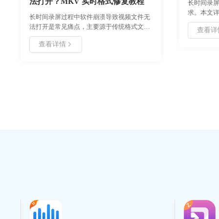
法打开？MKV 实时格式修复教程
长时间录
求。本文
长时间录屏过程中软件崩溃导致视频文件无
参数优化
法打开是常见痛点，主要源于传统格式文件
查看详
存储规划
头未写入完成。本文深入分析崩溃原因，推
的分段策
查看详情
荐使用具备实时写入特性的 MKV 格式，并
件损坏、
提供详细的配置步骤与损坏文件修复方案，
定高效，
确保录制数据安全可靠。
播等多种