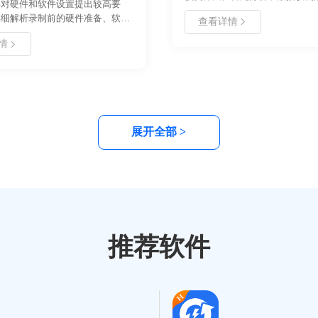
屏对硬件和软件设置提出较高要
因，包括操作失误、系统故障及
详细解析录制前的硬件准备、软件
查看详情
接着提供了手动修复方案，涉及
及手动录制技巧，涵盖散热管理、
与文件拷贝步骤，适合具备一定
情
、编码选择等核心环节。通过合理
的用户。同时推荐了专业数据恢
略与后期处理方案，可有效避免文
用流程，涵盖扫描、预览与恢复
卡顿及过热问题，确保录制过程稳
强调了数据备份的重要性，并列
适合网课记录、会议存档及游戏直
事项，帮助用户高效安全地找回
场景。
避免二次损坏。
展开全部 >
推荐软件