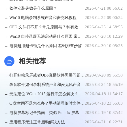
2026-04-21 08:56:02
→ 软件安装失败是什么原因？
2026-04-22 09:00:24
→ Win10 电脑录制系统声音和麦克风教程
2026-04-25 14:58:55
→ OFD 文件打不开？常见原因与 3 种有效解
2026-04-28 10:12:29
决方法
→ Win10 自带录屏无法启动是什么原因 常规
2026-04-30 10:05:25
修复方法
→ 电脑越用越卡顿是什么原因 基础排查步骤
相关推荐
2020-09-20 09:55:58
→ 打开好哈录屏或者OBS直播软件黑屏问题解
2025-08-24 18:55:19
决，亲测有效！
→ 录音软件如何录制系统声音和麦克风声音
2026-04-18 11:54:17
→ 无法定位 VC++ 2015 运行库怎么解决？手
2026-04-18 23:55:03
动修复步骤详解
→ C 盘空间不足怎么办？手动清理临时文件详
2026-04-19 10:37:42
细教程
→ 电脑屏幕标记全指南：类似 Pointfx 屏幕画
2026-04-21 10:22:31
笔的具体使用步骤
→ 应用程序无法正常启动解决方法