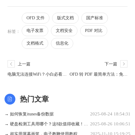
OFD 文件
版式文档
国产标准
电子发票
文档安全
PDF 对比
标签：
文档格式
信息化
上一篇
下一篇
电脑无法连接WiFi？小白必看的
OFD 转 PDF 最简单方法：免费
全面排查与手动修复指南
工具与操作步骤详解
热门文章
2025-08-24 18:54:31
→ 如何恢复itunes备份数据
2025-08-26 10:06:51
→ 硬盘检测工具用哪个？这8款值得收藏！告
2025-11-10 15:19:25
别数据焦虑，给你的硬盘做个
→ 超实用屏幕画笔，电子教鞭使用教程