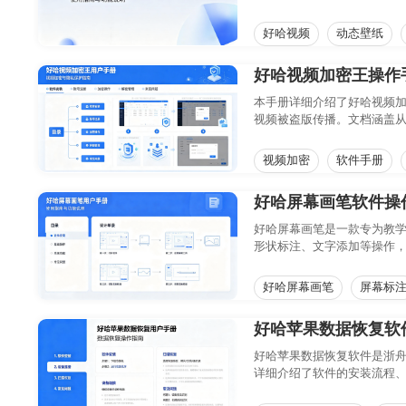
引，让桌面焕发新生。
好哈视频
动态壁纸
好哈视频加密王操作
本手册详细介绍了好哈视频
视频被盗版传播。文档涵盖
速掌握软件操作，实现视频
视频加密
软件手册
好哈屏幕画笔软件操
好哈屏幕画笔是一款专为教
形状标注、文字添加等操作，
好哈屏幕画笔
屏幕标
好哈苹果数据恢复软
好哈苹果数据恢复软件是浙舟软件
详细介绍了软件的安装流程、功能
无需具备专业技术背景，即