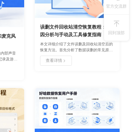
官方交流群
误删文件回收站清空恢复教程：原
回到顶部
因分析与手动及工具修复指南
和麦克风
本文详细介绍了文件误删及回收站清空后的
恢复方法。首先分析了数据误删的常见原
电脑内部声音
因，包括操作失误、系统故障及病毒攻击。
记录及游戏
查看详情
接着提供了手动修复方案，涉及注册表修改
了两种主流
与文件拷贝步骤，适合具备一定计算机基础
带的 Xbox
的用户。同时推荐了专业数据恢复工具的使
安装额外软
用流程，涵盖扫描、预览与恢复环节。文章
用好哈电脑
强调了数据备份的重要性，并列出操作注意
离、格式选
事项，帮助用户高效安全地找回丢失数据，
高质量音频
避免二次损坏。
操作复杂度
的录制方
克风声音的