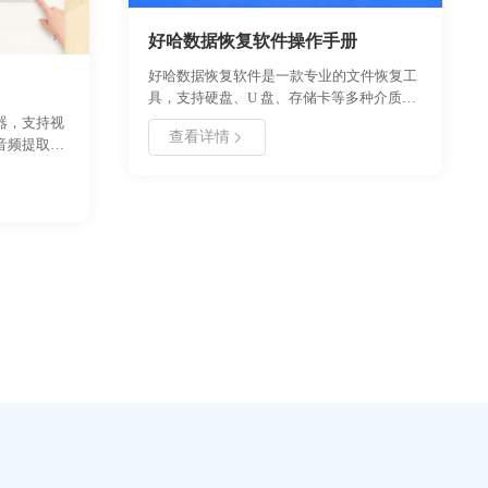
好哈数据恢复软件操作手册
好哈数据恢复软件是一款专业的文件恢复工
具，支持硬盘、U 盘、存储卡等多种介质的
数据扫描与还原。本手册详细介绍了软件的
器，支持视
查看详情
安装流程、核心功能及操作步骤，帮助用户
音频提取、
快速找回误删除、格式化或丢失的重要文
大高效的视
件。适用于个人用户及企业数据维护场景，
对视频转换
界面简洁，操作便捷，提供深度扫描与预览
功能，确保恢复成功率。通过本手册，用户
kv/mov/mp4/
可掌握从安装到恢复的全流程操作，有效应
步即可完
对各类数据丢失风险。
小能手！