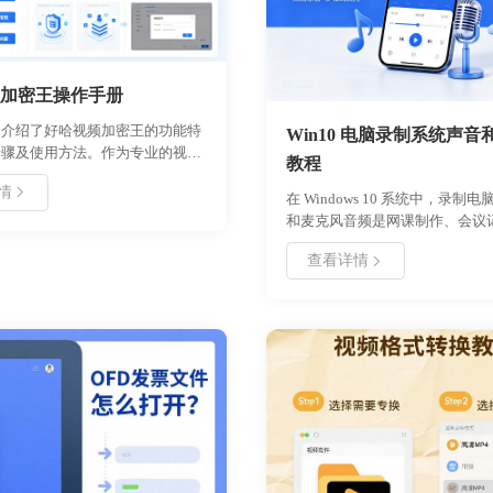
加密王操作手册
细介绍了好哈视频加密王的功能特
Win10 电脑录制系统声音
步骤及使用方法。作为专业的视频
教程
工具，该软件支持多种加密模式、
情
及播放控制，旨在帮助用户有效防
在 Windows 10 系统中，录制
盗版传播。文档涵盖从软件概述、
和麦克风音频是网课制作、会议
、首次配置到高级功能教程的全流
直播的常见需求。本文详细介绍
查看详情
并提供了常见问题解决方案。无论
录制方案：一是利用 Windows 自
作者还是企业用户，均可通过本手
Game Bar 和录音机应用，无需
握软件操作，实现视频内容的安全
件，适合临时快速录制；二是使
理。
录音软件，提供更专业的音轨分
择及长时间稳定录制功能，适合
产出。用户可根据自身对音质、
及功能深度的需求，选择最适合
式，轻松实现系统内声与外部麦
完美采集。