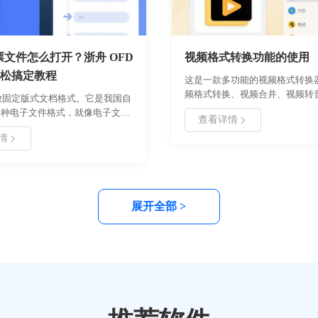
发票文件怎么打开？浙舟 OFD
视频格式转换功能的使用
松搞定教程
这是一款多功能的视频格式转换
频格式转换、视频合并、视频转
开放固定版式文档格式。它是我国自
视频与GIF互转等多种功能，强
一种电子文件格式，就像电子文档
查看详情
频格式转换多功能工具，摆脱您
之光”。和我们常见的 PDF 格式相
的烦恼！支持的常见视频格式：
情
 格式在电子发票领域应用得越来越
webm/f4v/ogv/3gp/avi/flv/gif/m
等等。界面简洁，仅需要简单几
成，是一款提高办事效率的办公
展开全部 >