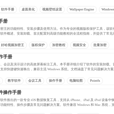
软件手册
桌面美化
视频壁纸设置
Wallpaper Engine
Window
手册
加密王的功能特性、安装步骤及使用方法。作为专业的视频版权保护工具，该软
从软件概述、安装卸载、首次配置到高级功能教程的全流程指南，并提供了常见
内容的安全分发与管理。
好哈视频加密王
版权保护
加密教程
视频安全
批量加密
作手册
学、会议及演示设计的高效屏幕标注工具。本手册详细介绍了软件的安装卸载、
支持快捷键快速唤出，兼容主流 Windows 系统。文档涵盖了常见问题解决
注
教学软件
会议工具
操作手册
电脑绘图
Pointfx
件操作手册
推出的一款专业 iOS 数据恢复工具，支持从 iPhone、iPad 及 iPo
特性、操作步骤及常见问题解决方案。软件兼容 Windows 和 Mac 系统，支持从
可通过简单的三步操作找回丢失数据。建议在使用前仔细阅读本手册，以确保数