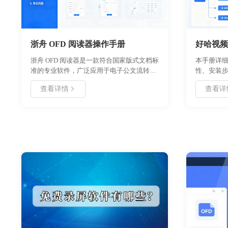
浙舟 OFD 阅读器操作手册
好哈视频
浙舟 OFD 阅读器是一款符合国家版式文档标
本手册详
准的专业软件，广泛应用于电子公文流转与
性、安装
归档。本手册涵盖从安装配置到高级功能的
版权保护
查看详情
查看详
全流程指南，包括文档打开、批注、签章验
密码设置
证及安全设置。用户可通过本指南快速掌握
止视频被
软件操作，解决常见技术问题，确保文档处
安装卸载
理的合规性与高效性。适用于政府、企业及
程指南，
个人用户，支持多平台稳定运行，提供高保
是个人创
真渲染与多重安全防护，是办公文档处理的
册快速掌
理想选择。
分发与管