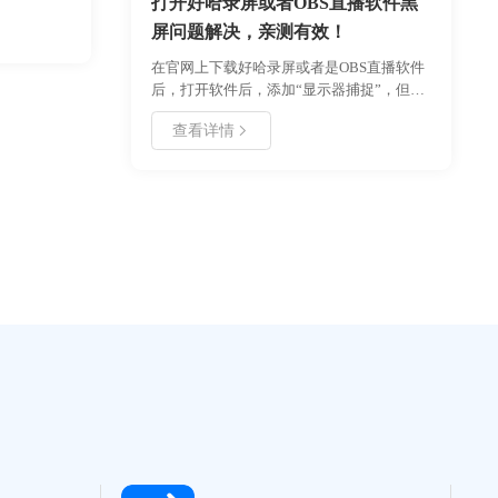
打开好哈录屏或者OBS直播软件黑
器、文件损
分析了无法
屏问题解决，亲测有效！
行之有效的
在官网上下载好哈录屏或者是OBS直播软件
、转换为
后，打开软件后，添加“显示器捕捉”，但一
具，帮助用户
直黑屏，录制出来的视频文件只有声音，没
查看详情
有具体画面，今天小编给大家讲解如何解决
这个问题。