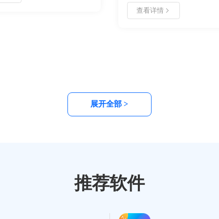
情况，通常是因为缺少专用阅读
查看详情
坏或系统兼容性问题。本文详细
打开的常见原因，并提供了三种
解决方法，包括使用官方阅读器
PDF 格式以及利用在线预览工
快速解决访问难题。
展开全部 >
推荐软件