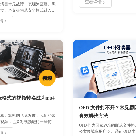
查看详情
部署、功能模块、操作流程及常
崩溃是常见故障，表现为蓝屏、黑
方案，旨在帮助用户快速掌握视
启动。本文提供从安全模式进入、
巧。适用于需要批量转换格式、
修复到驱动更新的全套手动教程。
情
积以便传输或存储的用户场景。
提示符扫描损坏文件，检查最近更
册，您将了解如何最大化利用软
程序，并利用系统还原点回退状
升工作效率。
Windows 10/11 用户，帮助快速
根源，避免重装系统带来的数据丢
操作前请务必备份重要数据，按照
排查，多数软件层面的崩溃均可通
法解决。
xe格式的视频转换成为mp4
OFD 文件打不开？常见原因
有效解决方法
网和计算机的飞速发展，我们经常
些视频，也要对视频进行一些简单
OFD 作为国家标准的版式文件
下面就详细的告诉小伙伴们，怎样
公文领域应用广泛。遇到 OFD 
情
式的视频转换成为mp4格式？