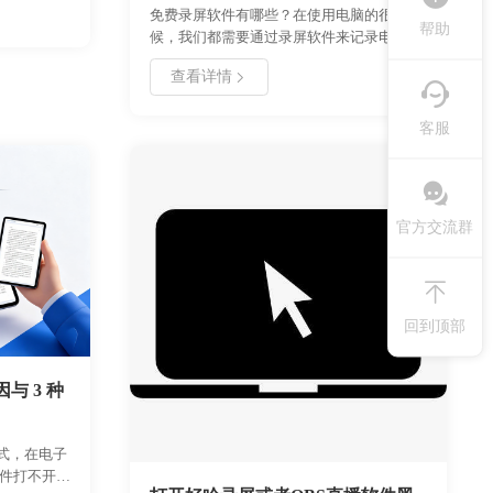
见问题解决
免费录屏软件有哪些？在使用电脑的很多时
帮助
频处理技
候，我们都需要通过录屏软件来记录电脑上
减小文件体
的内容。就像是你看到了一场精彩的视频，
查看详情
通过本手
且之后没有回放。怎么记录这场喜欢的直播
件性能，提
呢？录屏软件可以帮你搞定！如果你也在寻
找一个好用免费的录屏软件，不如看看下面
客服
分享的具体录屏内容！
官方交流群
回到顶部
与 3 种
格式，在电子
文件打不开的