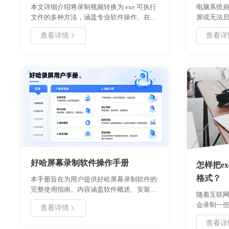
本文详细介绍将录制视频转换为 exe 可执行
电脑系统
文件的多种方法，涵盖专业软件操作、在线
屏或无法
工具使用及编程实现方案。通过对比不同工
系统文件
查看详情
查看详
具的转换效率、文件体积和兼容性，提供适
通过命令
用于教学演示、软件分发等场景的实用指
新的驱动
南。包含具体参数设置、操作步骤及注意事
态。适用于 
项，帮助用户高效完成视频封装转换。
定位问题
失风险。
步骤逐一
过本文方
好哈屏幕录制软件操作手册
怎样把e
格式？
本手册旨在为用户提供好哈屏幕录制软件的
完整使用指南。内容涵盖软件概述、安装卸
随着互联
载流程、首次使用配置、核心功能说明、详
会录制一
查看详情
细操作教程以及常见问题解决方案。好哈录
的处理，
屏是由浙舟软件开发的高效录屏工具，支持
查看详
把exe格