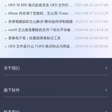
2025-08-24 19:37:08
的工具软件 (AVI/MKV/MP4)
→ OFD 与 PDF 格式的差异及 OFD 文件打开
2025-08-27 15:13:29
方式
→ iPhone 内存满了想换机，怎么用 iTunes 备
2025-11-10 15:27:09
份数据才靠谱？
→ 录屏视频损坏怎么解决?教你如何录制视频
2026-04-20 14:54:28
→ win10 怎么恢复删除的文件？给出手动修复
2026-04-30 09:56:59
方法
→ 屏幕电子笔｜轻量级屏幕标注工具
2026-05-11 09:28:09
→ OFD 文件是什么？OFD 格式特点与用途详
解
关于我们
旗下软件