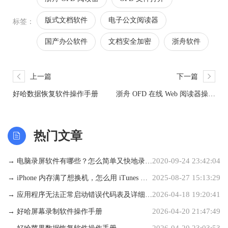
版式文档软件
电子公文阅读器
标签：
国产办公软件
文档安全加密
浙舟软件
上一篇
下一篇
好哈数据恢复软件操作手册
浙舟 OFD 在线 Web 阅读器操作
手册
热门文章
2020-09-24 23:42:04
→ 电脑录屏软件有哪些？怎么简单又快地录制
2025-08-27 15:13:29
视频？
→ iPhone 内存满了想换机，怎么用 iTunes 备
2026-04-18 19:20:41
份数据才靠谱？
→ 应用程序无法正常启动错误代码表及详细解
2026-04-20 21:47:49
决方案
→ 好哈屏幕录制软件操作手册
2026-04-20 23:03:53