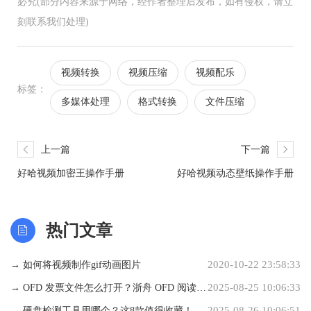
必究(部分内容来源于网络，经作者整理后发布，如有侵权，请立
刻联系我们处理)
视频转换
视频压缩
视频配乐
标签：
多媒体处理
格式转换
文件压缩
上一篇
下一篇
好哈视频加密王操作手册
好哈视频动态壁纸操作手册
热门文章
2020-10-22 23:58:33
→ 如何将视频制作gif动画图片
2025-08-25 10:06:33
→ OFD 发票文件怎么打开？浙舟 OFD 阅读器
2025-08-26 10:06:51
轻松搞定教程
→ 硬盘检测工具用哪个？这8款值得收藏！告