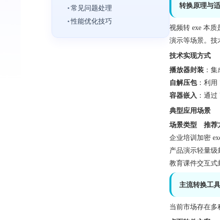
转换原理与
•
常见问题处理
•
性能优化技巧
视频转 exe 
演示等场景。技
技术实现方式
播放器封装
：集
自解压包
：利用 
容器嵌入
：通过 
典型应用场景
场景类型
推荐
企业培训
加密 ex
产品演示
轻量级
教育课件
交互式
主流转换工
当前市场存在多