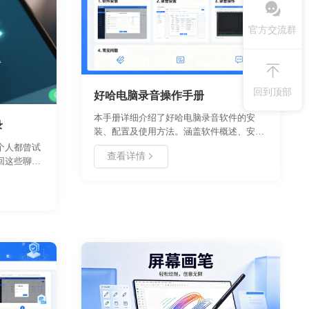
官方交流群
回到顶部
好哈电脑录音操作手册
本手册详细介绍了好哈电脑录音软件的安
录
装、配置及使用方法。涵盖软件概述、安装
卸载步骤、首次使用指南、核心功能说明、
个人都曾试
查看详情
详细操作教程以及常见问题解决方案。旨在
回这些聊天
帮助用户快速掌握录音技巧，实现高质量音
久很久都没
频录制。适用于会议记录、网课录制、直播
，甚至有很
存档等多种场景，确保操作规范高效。
也没能将聊
微信聊天记
的恢复软件