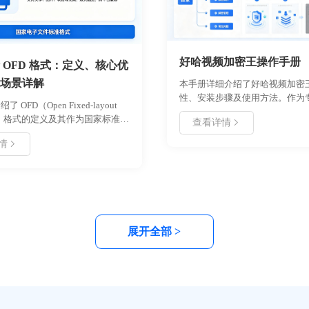
好哈视频加密王操作手册
 OFD 格式：定义、核心优
场景详解
本手册详细介绍了好哈视频加密
性、安装步骤及使用方法。作为
 OFD（Open Fixed-layout
版权保护工具，该软件支持多种
ent）格式的定义及其作为国家标准的
查看详情
密码设置及播放控制，旨在帮助
分析了 OFD 格式在安全性、兼容
止视频被盗版传播。文档涵盖从
情
效率及自主可控方面的核心优势。
安装卸载、首次配置到高级功能
了其在电子公文、金融票据及企业
程指南，并提供了常见问题解决
等场景的实际应用，并提供了打开
是个人创作者还是企业用户，均
FD 文件的操作指南，帮助用户全面
册快速掌握软件操作，实现视频
用这一国产版式文档标准。
分发与管理。
展开全部 >