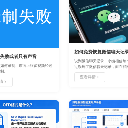
如何免费恢复微信聊天记
失败或者只有声音
说到微信聊天记录，小编相信每
该如何录制、市面上很多视频经过
过误删了微信聊天记录，而在找
录制。
记录的过程中受挫重重，找了很
查看详情
能找到一个适合自己的恢复方法
情
多人浪费了很多金钱受骗上当了
天记录恢复回来，如何免费恢复
录？今天好哈办公推荐你个强大