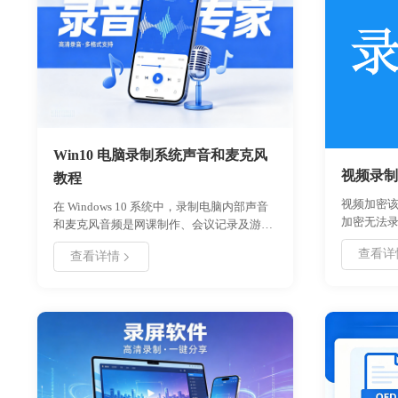
Win10 电脑录制系统声音和麦克风
视频录制
教程
视频加密
在 Windows 10 系统中，录制电脑内部声音
加密无法
和麦克风音频是网课制作、会议记录及游戏
直播的常见需求。本文详细介绍了两种主流
查看详
查看详情
录制方案：一是利用 Windows 自带的 Xbox
Game Bar 和录音机应用，无需安装额外软
件，适合临时快速录制；二是使用好哈电脑
录音软件，提供更专业的音轨分离、格式选
择及长时间稳定录制功能，适合高质量音频
产出。用户可根据自身对音质、操作复杂度
及功能深度的需求，选择最适合的录制方
式，轻松实现系统内声与外部麦克风声音的