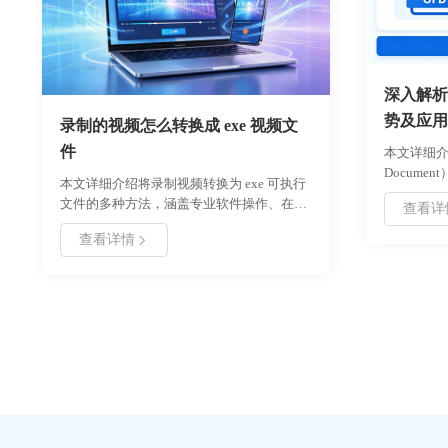
完美采集。
深入解析
势及应用
录制的视频怎么转换成 exe 视频文
件
本文详细介绍了
Docum
本文详细介绍将录制视频转换为 exe 可执行
背景。重点
文件的多种方法，涵盖专业软件操作、在线
查看详
性、存储
工具使用及编程实现方案。通过对比不同工
同时探讨
查看详情
具的转换效率、文件体积和兼容性，提供适
档案管理
用于教学演示、软件分发等场景的实用指
与转换 O
南。包含具体参数设置、操作步骤及注意事
理解并利
项，帮助用户高效完成视频封装转换。