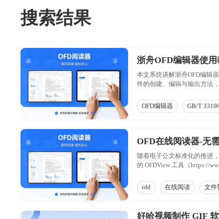
搜索结果
浙舟OFD编辑器使
本文系统讲解浙舟OFD编辑
件的创建、编辑与输出方法，
OFD编辑器
GB/T 3319
OFD在线阅读器-无
随着电子公文标准化的推进，
的 OFDView 工具（htt
分析了适用场景。通过本指南
ofd
在线阅读
文件
好哈视频制作 GIF 