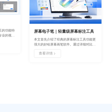
王的功能特
屏幕电子笔｜轻量级屏幕标注工具
专业的视频
本文首先介绍了经典的屏幕标注工具功能更
加密模式、
强大的好哈屏幕画笔软件。通过详细对比两
用户有效防
款软件的优缺点，帮助用户选择适合的工
软件概述、
查看详情
具。最后深入探讨了屏幕画笔在现代办公、
教程的全流
教学及远程协作中的核心作用与价值，为用
方案。无论
户提供实用的选型建议。
可通过本手
内容的安全