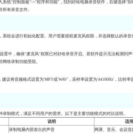
入系统“控制面板”->“程序和功能”，找到好哈电脑录音软件，右键选择“
存所有录音文件。
，系统会进行初始化配置。用户需要授权麦克风权限，并选择默认的录音
s 隐私设置中，确保“麦克风”权限已对好哈录音开启。若软件提示无法检测
防网络录制功能受阻。
建议将音频格式设置为'MP3'或'WAV'，采样率设置为'44100Hz'，比特
。
种录制模式，满足不同用户的需求。以下是主要功能模式的对比说明。
说明
适
录制电脑内部发出的声音
网课、音乐、会议音