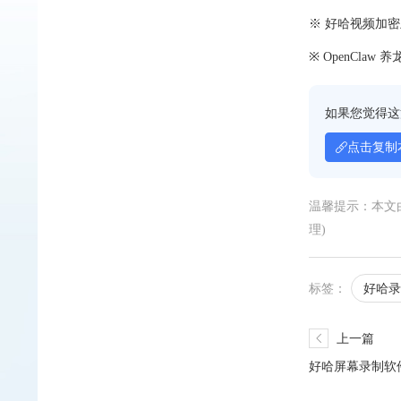
※ 好哈视频加
※ OpenCla
如果您觉得这
点击复制
温馨提示：本文
理)
标签：
好哈录
上一篇
好哈屏幕录制软