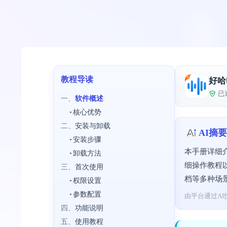
教程导读
好哈
已
一、
软件概述
•
核心优势
二、
安装与卸载
AI摘要
•
安装步骤
本手册详细
•
卸载方法
细操作教程
三、
首次使用
档等多种场
•
权限设置
•
参数配置
由平台通过AI
四、
功能说明
五、
使用教程