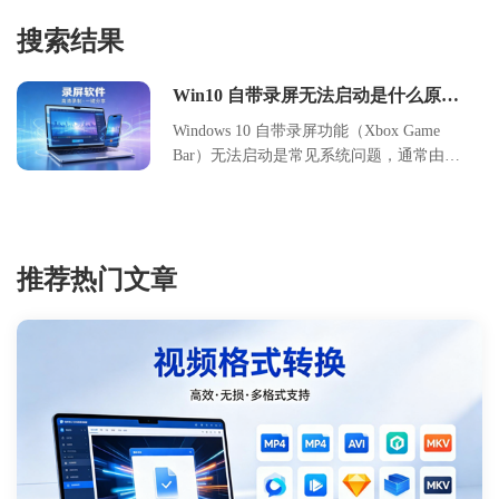
搜索结果
Win10 自带录屏无法启动是什么原因
常规修复方法
Windows 10 自带录屏功能（Xbox Game
Bar）无法启动是常见系统问题，通常由服
务未启用、快捷键冲突、权限限制或驱动
异常引起。本文系统梳理故障成因，并提
供分步修复方案，涵盖服务配置、注册表
调整、驱动更新等核心操作。通过规范设
推荐热门文章
置与权限管理，用户可快速恢复录屏功
能，满足游戏录制、屏幕演示等场景需
求。建议优先检查系统服务状态，按步骤
排查并定期维护系统组件，以保障功能稳
定性。