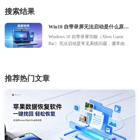
搜索结果
Win10 自带录屏无法启动是什么原因
常规修复方法
Windows 10 自带录屏功能（Xbox Game
Bar）无法启动是常见系统问题，通常由服
务未启用、快捷键冲突、权限限制或驱动
异常引起。本文系统梳理故障成因，并提
供分步修复方案，涵盖服务配置、注册表
调整、驱动更新等核心操作。通过规范设
推荐热门文章
置与权限管理，用户可快速恢复录屏功
能，满足游戏录制、屏幕演示等场景需
求。建议优先检查系统服务状态，按步骤
排查并定期维护系统组件，以保障功能稳
定性。