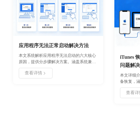
应用程序无法正常启动解决方法
本文系统解析应用程序无法启动的六大核心
iTune
原因，提供分步骤解决方案。涵盖系统兼容
问题解决
性检测、权限配置、文件修复等关键操作，
查看详情
包含注册表清理参数设置及软件冲突排查流
本文详细介绍
程图。适用于 Windows 10/11 系统用户，特
备恢复，涵
别标注企业版与家庭版的操作差异，附预防
骤、数据
查看详
性维护建议。
案。适用
机等场景
题，同时