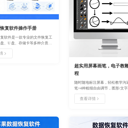
恢复软件操作手册
恢复软件是一款专业的文件恢复工
盘、U 盘、存储卡等多种介质的
与还原。本手册详细介绍了软件的
情
、核心功能及操作步骤，帮助用户
误删除、格式化或丢失的重要文
超实用屏幕画笔，电子教
于个人用户及企业数据维护场景，
，操作便捷，提供深度扫描与预览
程
保恢复成功率。通过本手册，用户
随时随地标注屏幕，轻松教学沟
安装到恢复的全流程操作，有效应
笔+4种粗细自由调节，图形/文字
据丢失风险。
具一键调用，支持快捷键操作和
查看详情
具栏，标注内容可导出分享，新
上手提升效率。