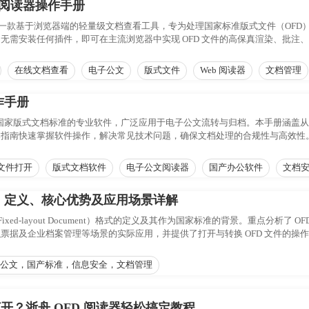
b 阅读器操作手册
阅读器是一款基于浏览器端的轻量级文档查看工具，专为处理国家标准版式文件（O
无需安装任何插件，即可在主流浏览器中实现 OFD 文件的高保真渲染、批注
效、安全地查阅与管理版式文档。
在线文档查看
电子公文
版式文件
Web 阅读器
文档管理
作手册
符合国家版式文档标准的专业软件，广泛应用于电子公文流转与归档。本手册涵盖
本指南快速掌握软件操作，解决常见技术问题，确保文档处理的合规性与高效性
公文档处理的理想选择。
 文件打开
版式文档软件
电子公文阅读器
国产办公软件
文档
式：定义、核心优势及应用场景详解
n Fixed-layout Document）格式的定义及其作为国家标准的背景。重点
票据及企业档案管理等场景的实际应用，并提供了打开与转换 OFD 文件的操
电子公文，国产标准，信息安全，文档管理
打开？浙舟 OFD 阅读器轻松搞定教程