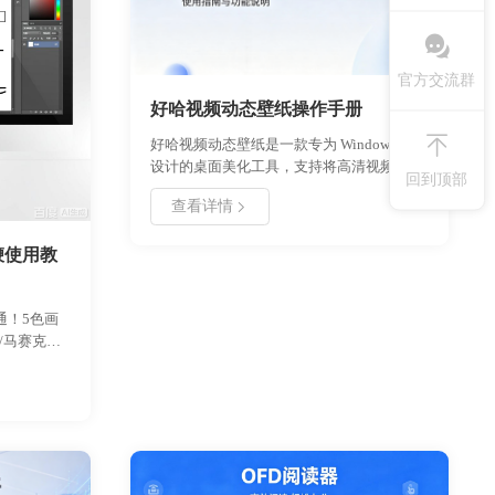
官方交流群
好哈视频动态壁纸操作手册
好哈视频动态壁纸是一款专为 Windows 用户
设计的桌面美化工具，支持将高清视频、动
回到顶部
画设置为系统壁纸。本手册详细介绍了软件
查看详情
的安装流程、核心功能配置、个性化设置步
骤以及常见问题的解决方案。通过本指南，
鞭使用教
用户可以快速掌握如何低占用运行动态壁
纸，实现桌面的个性化定制。无论是新手用
户还是进阶玩家，都能从中找到所需的操作
通！5色画
指引，让桌面焕发新生。
/马赛克工
自动隐藏工
手也能快速