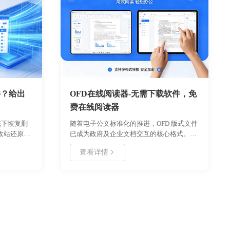
件？给出
OFD在线阅读器-无需下载软件，免
费在线阅读器
系统下恢复删
随着电子公文标准化的推进，OFD 版式文件
收站还原、
已成为政府及企业文档交互的核心格式。本
具使用。文
文详细介绍了 OFD 文件的特点、在线预览的
查看详情
强调了数据
必要性，并重点教程如何使用浙舟软件提供
的操作步骤
的 OFDView 工具
恢复方案的
（https://www.zhezhou.cn/ofdview）实现快
选择最合适
速、安全的在线阅读。文章涵盖了从基础概
防建议，旨
念到实际操作步骤的全流程，对比了传统本
作能力，确
地打开与在线预览的优劣，并分析了适用场
。
景。通过本指南，用户可掌握无需安装插件
即可在浏览器中查看 OFD 文件的高效方法，