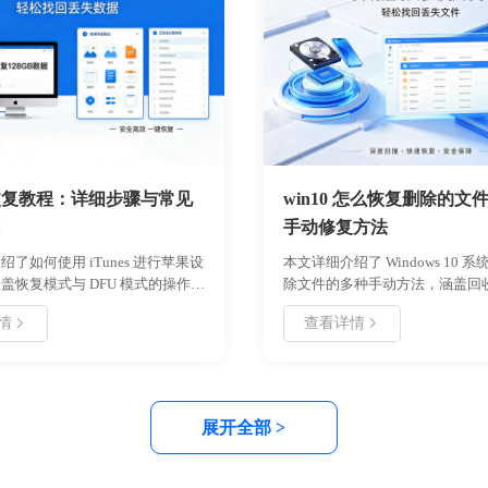
s 恢复教程：详细步骤与常见
win10 怎么恢复删除的文
手动修复方法
了如何使用 iTunes 进行苹果设
本文详细介绍了 Windows 10 
盖恢复模式与 DFU 模式的操作步
除文件的多种手动方法，涵盖回
备份策略及常见错误代码解决方
文件历史记录备份以及命令行工
情
查看详情
于设备白苹果、系统卡顿或无法开
章分析了文件删除的底层原理，
，帮助用户安全高效地修复系统问
恢复的黄金时间，并提供了具体
最大程度保留重要数据。
与参数设置指南。通过对比不同
优缺点，帮助用户根据自身情况
的策略，同时提供了日常数据预
展开全部 >
在提升用户的数据安全意识与操
保重要文件不因误删而永久丢失