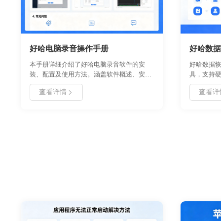
好哈电脑录音操作手册
好哈数据
本手册详细介绍了好哈电脑录音软件的安
好哈数据
装、配置及使用方法。涵盖软件概述、安装
具，支持硬
卸载步骤、首次使用指南、核心功能说明、
数据扫描
查看详情
查看详
详细操作教程以及常见问题解决方案。旨在
安装流程
帮助用户快速掌握录音技巧，实现高质量音
快速找回
频录制。适用于会议记录、网课录制、直播
件。适用
存档等多种场景，确保操作规范高效。
界面简洁
功能，确
可掌握从
对各类数