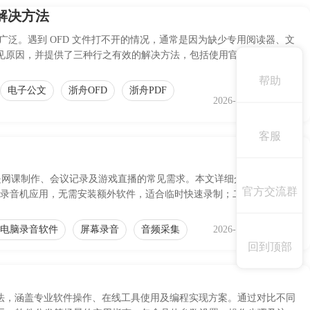
效解决方法
广泛。遇到 OFD 文件打不开的情况，通常是因为缺少专用阅读器、文
见原因，并提供了三种行之有效的解决方法，包括使用官方阅读器、转
决访问难题。
帮助
电子公文
浙舟OFD
浙舟PDF
2026-04-25 14:58:55
客服
风音频是网课制作、会议记录及游戏直播的常见需求。本文详细介绍了两种主
官方交流群
e Bar 和录音机应用，无需安装额外软件，适合临时快速录制；二是使用好哈
间稳定录制功能，适合高质量音频产出。用户可根据自身对音质、操作
实现系统内声与外部麦克风声音的完美采集。
电脑录音软件
屏幕录音
音频采集
2026-04-22 09:00:24
回到顶部
种方法，涵盖专业软件操作、在线工具使用及编程实现方案。通过对比不同