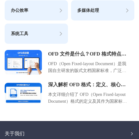
办公效率
多媒体处理
系统工具
OFD 文件是什么？OFD 格式特点与
用途详解
OFD（Open Fixed-layout Document）是我
国自主研发的版式文档国家标准，广泛应
用于电子发票、政府公文及档案管理等场
景。本文详细解析 OFD 文件的定义、核
深入解析 OFD 格式：定义、核心优
势及应用场景详解
心技术特点、与 PDF 的区别、适用场景及
本文详细介绍了 OFD（Open Fixed-layout
操作方法，帮助用户全面理解国产版式文
Document）格式的定义及其作为国家标准
档的标准与价值，助力企业实现文档安全
的背景。重点分析了 OFD 格式在安全
与合规化管理。
性、兼容性、存储效率及自主可控方面的
核心优势。同时探讨了其在电子公文、金
融票据及企业档案管理等场景的实际应
关于我们
用，并提供了打开与转换 OFD 文件的操