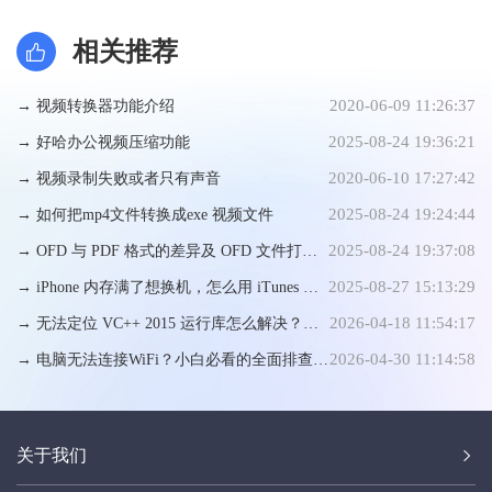
阅读器
相关推荐
2020-06-09 11:26:37
→ 视频转换器功能介绍
2025-08-24 19:36:21
→ 好哈办公视频压缩功能
2020-06-10 17:27:42
→ 视频录制失败或者只有声音
2025-08-24 19:24:44
→ 如何把mp4文件转换成exe 视频文件
2025-08-24 19:37:08
→ OFD 与 PDF 格式的差异及 OFD 文件打开
2025-08-27 15:13:29
方式
→ iPhone 内存满了想换机，怎么用 iTunes 备
2026-04-18 11:54:17
份数据才靠谱？
→ 无法定位 VC++ 2015 运行库怎么解决？手
2026-04-30 11:14:58
动修复步骤详解
→ 电脑无法连接WiFi？小白必看的全面排查与
手动修复指南
关于我们